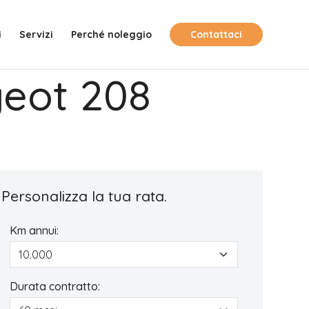
i
Servizi
Perché noleggio
Contattaci
geot 208
Personalizza la tua rata.
Km annui:
Durata contratto: