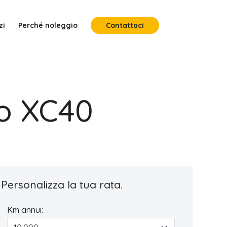
zi
Perché noleggio
Contattaci
vo XC40
Personalizza la tua rata.
Km annui: